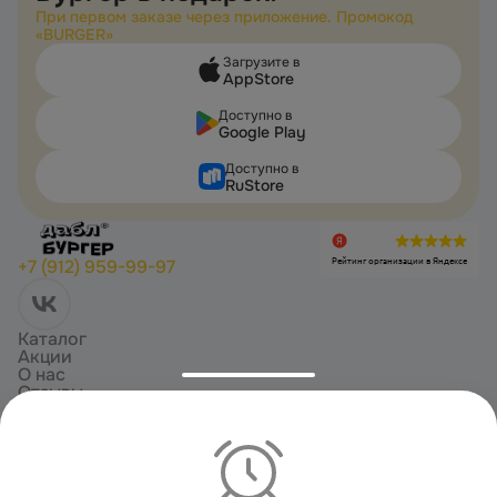
При первом заказе через приложение. Промокод
«BURGER»
Загрузите в
AppStore
Доступно в
Google Play
Доступно в
RuStore
Рейтинг организации в Яндексе
+7 (912) 959-99-97
Каталог
Акции
О нас
Отзывы
Доставка и оплата
Copyright ©
2026
«
Double Burger – самые вкусные бургеры в Усинске!
».
Все права защищены
Политика конфиденциальности